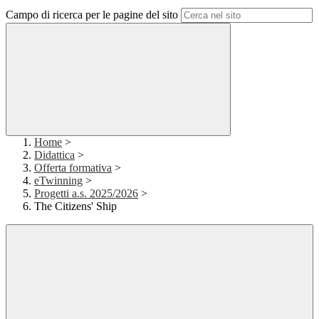
Campo di ricerca per le pagine del sito
Home
>
Didattica
>
Offerta formativa
>
eTwinning
>
Progetti a.s. 2025/2026
>
The Citizens' Ship