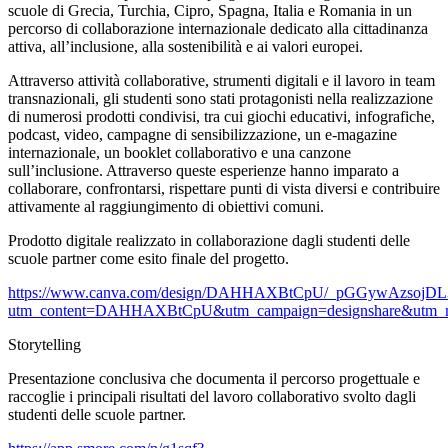
scuole di Grecia, Turchia, Cipro, Spagna, Italia e Romania in un
percorso di collaborazione internazionale dedicato alla cittadinanza
attiva, all’inclusione, alla sostenibilità e ai valori europei.
Attraverso attività collaborative, strumenti digitali e il lavoro in team
transnazionali, gli studenti sono stati protagonisti nella realizzazione
di numerosi prodotti condivisi, tra cui giochi educativi, infografiche,
podcast, video, campagne di sensibilizzazione, un e-magazine
internazionale, un booklet collaborativo e una canzone
sull’inclusione. Attraverso queste esperienze hanno imparato a
collaborare, confrontarsi, rispettare punti di vista diversi e contribuire
attivamente al raggiungimento di obiettivi comuni.
Prodotto digitale realizzato in collaborazione dagli studenti delle
scuole partner come esito finale del progetto.
https://www.canva.com/design/DAHHAXBtCpU/_pGGywAzsojDL
utm_content=DAHHAXBtCpU&utm_campaign=designshare&utm_me
Storytelling
Presentazione conclusiva che documenta il percorso progettuale e
raccoglie i principali risultati del lavoro collaborativo svolto dagli
studenti delle scuole partner.