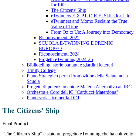
for Life
The Citizens' Ship
eTwinners E.X.P.L.O.R.E. Skills for Life
eTwinners and Momo Reclaim the True
Value of Time
From Oz to Us: A Journey into Democracy
Riconoscimenti 2025
SCUOLA E-TWINNING E PREMIO
EUROPEO
Riconoscimenti 2024
Progetti eTwinning 2024-25
Bibliotelling: storie parlanti e giardini letterari
Trinity College
Piano Strategico per la Promozione della Salute nella
Scuola
Progetti di potenziamento e Materia Alternativa all'IRC
Orchestra e Coro dell'IC "Carducci-Materdona"
Piano scolastico per la DDI
The Citizens' Ship
Final Product
“The Citizen’s Ship” è stato un progetto eTwinning che ha coinvolto