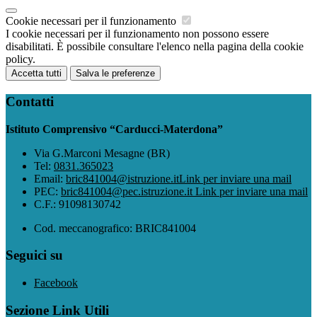
Cookie necessari per il funzionamento
I cookie necessari per il funzionamento non possono essere
disabilitati. È possibile consultare l'elenco nella pagina della cookie
policy.
Accetta tutti
Salva le preferenze
Contatti
Istituto Comprensivo “Carducci-Materdona”
Via G.Marconi Mesagne (BR)
Tel:
0831.365023
Email:
bric841004@istruzione.it
Link per inviare una mail
PEC:
bric841004@pec.istruzione.it
Link per inviare una mail
C.F.: 91098130742
Cod. meccanografico: BRIC841004
Seguici su
Facebook
Sezione Link Utili