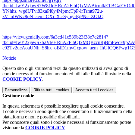
https://app.smore.com/n/g1sqf?
fbclid=IwY2xjawS7W81leHRuA2FlbQIxMABicmlkETBGaE
YNhhz_wgdUTvi83xaPl0y4MpmcTpP-lrTsmt972u-
zV_nIWKc8pN_aem_CXi_X-sSyrgGEjPNc_ZOkQ
https://view.genially.com/6a3cd41c539b23f38e7c2814?
fbclid=IwY2xjawS7b2VleHRuA2FlbQIxMQBzcnRjBmFwcF9p
c92Tv2ucAoaUNh_S8hx_oBiD1mvGcgow_aem_IhUfCQ6Fwp1
Notizie
Questo sito o gli strumenti terzi da questo utilizzati si avvalgono di
cookie necessari al funzionamento ed utili alle finalità illustrate nella
COOKIE POLICY
.
Personalizza
Rifiuta tutti
i cookies
Accetta tutti
i cookies
Gestione cookie
In questa schermata è possibile scegliere quali cookie consentire.
I cookie necessari sono quelli che consentono il funzionamento della
piattaforma e non è possibile disabilitarli.
Per conoscere quali sono i cookie necessari al funzionamento potete
visionare la
COOKIE POLICY
.