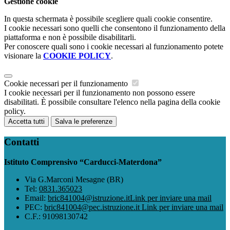
Gestione cookie
In questa schermata è possibile scegliere quali cookie consentire.
I cookie necessari sono quelli che consentono il funzionamento della
piattaforma e non è possibile disabilitarli.
Per conoscere quali sono i cookie necessari al funzionamento potete
visionare la
COOKIE POLICY
.
Cookie necessari per il funzionamento
I cookie necessari per il funzionamento non possono essere
disabilitati. È possibile consultare l'elenco nella pagina della cookie
policy.
Accetta tutti
Salva le preferenze
Contatti
Istituto Comprensivo “Carducci-Materdona”
Via G.Marconi Mesagne (BR)
Tel:
0831.365023
Email:
bric841004@istruzione.it
Link per inviare una mail
PEC:
bric841004@pec.istruzione.it
Link per inviare una mail
C.F.: 91098130742