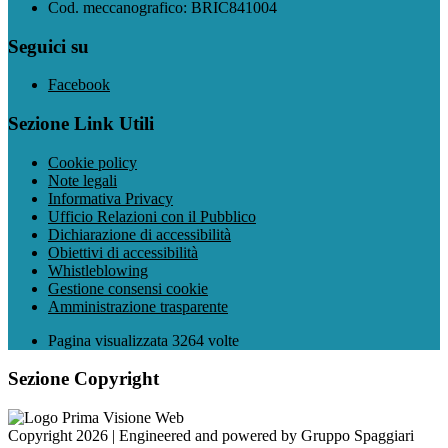
Cod. meccanografico: BRIC841004
Seguici su
Facebook
Sezione Link Utili
Cookie policy
Note legali
Informativa Privacy
Ufficio Relazioni con il Pubblico
Dichiarazione di accessibilità
Obiettivi di accessibilità
Whistleblowing
Gestione consensi cookie
Amministrazione trasparente
Pagina visualizzata
3264
volte
Sezione Copyright
Copyright 2026 | Engineered and powered by Gruppo Spaggiari