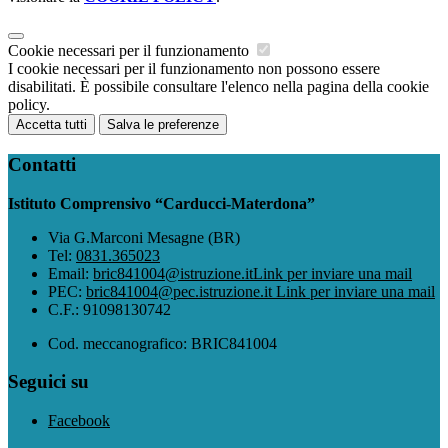
Cookie necessari per il funzionamento
I cookie necessari per il funzionamento non possono essere
disabilitati. È possibile consultare l'elenco nella pagina della cookie
policy.
Accetta tutti
Salva le preferenze
Contatti
Istituto Comprensivo “Carducci-Materdona”
Via G.Marconi Mesagne (BR)
Tel:
0831.365023
Email:
bric841004@istruzione.it
Link per inviare una mail
PEC:
bric841004@pec.istruzione.it
Link per inviare una mail
C.F.: 91098130742
Cod. meccanografico: BRIC841004
Seguici su
Facebook