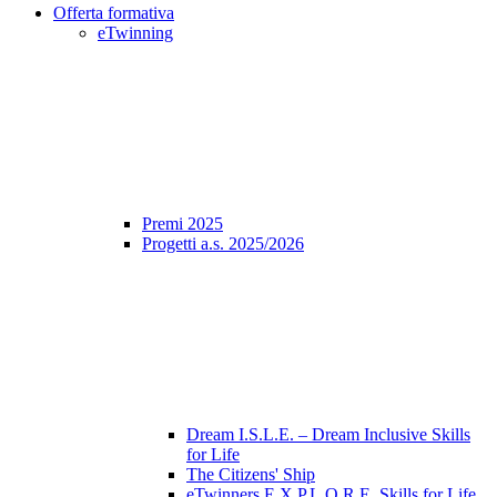
Offerta formativa
eTwinning
Premi 2025
Progetti a.s. 2025/2026
Dream I.S.L.E. – Dream Inclusive Skills
for Life
The Citizens' Ship
eTwinners E.X.P.L.O.R.E. Skills for Life