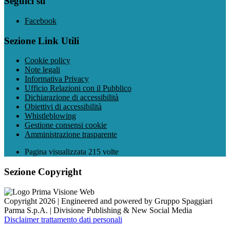
Seguici su
Facebook
Sezione Link Utili
Cookie policy
Note legali
Informativa Privacy
Ufficio Relazioni con il Pubblico
Dichiarazione di accessibilità
Obiettivi di accessibilità
Whistleblowing
Gestione consensi cookie
Amministrazione trasparente
Pagina visualizzata
215
volte
Sezione Copyright
Copyright 2026 | Engineered and powered by Gruppo Spaggiari
Parma S.p.A. | Divisione Publishing & New Social Media
Disclaimer trattamento dati personali