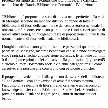
Progetto sostenuto dalla Fondazione CON IL SUD e CEPELL
nell’ambito del Bando Biblioteche e Comunità - IV edizione.
“Bibliotelling” propone una serie di attività nelle periferie della città
di Mesagne secondo un modello diffuso, portando di fatto la
biblioteca al di fuori delle sue mura e del centro storico nel quale è
ubicata, per far conoscere il suo patrimonio e i suoi servizi (anche di
nuova attivazione), coinvolgendo fasce di popolazione di tutte le età
normalmente al di fuori della fruizione bibliotecaria.
I luoghi identificati sono giardini, strade e piazze dei quartieri più
periferici di Mesagne, mentre i beneficiari che si intende coinvolgere
sono i ragazzi a rischio di dispersione scolastica, le famiglie con figli
0-6 anni (come primi nuclei educativi nella popolazione), gli over65
a rischio di forte isolamento sociale e alcune categorie fragili come i
caregiver e le persone che convivono con patologie croniche.
Il progetto prevede inoltre l’allargamento dei servizi della biblioteca
“Ugo Granafei” con l’attivazione di attività il sabato mattina,
l’acquisto una selezione di libri a grandi caratteri e un percorso di
knowledge transfer con la Biblioteca di San Michele Salentino,
priva del titolo “Città che legge” per gli anni di riferimento del
bando.