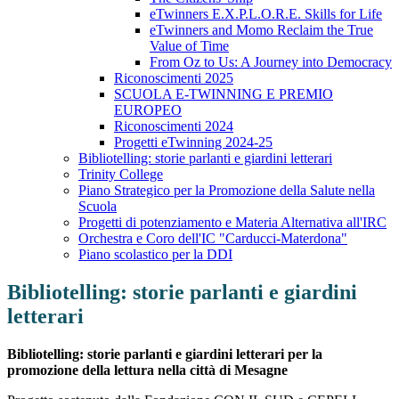
eTwinners E.X.P.L.O.R.E. Skills for Life
eTwinners and Momo Reclaim the True
Value of Time
From Oz to Us: A Journey into Democracy
Riconoscimenti 2025
SCUOLA E-TWINNING E PREMIO
EUROPEO
Riconoscimenti 2024
Progetti eTwinning 2024-25
Bibliotelling: storie parlanti e giardini letterari
Trinity College
Piano Strategico per la Promozione della Salute nella
Scuola
Progetti di potenziamento e Materia Alternativa all'IRC
Orchestra e Coro dell'IC "Carducci-Materdona"
Piano scolastico per la DDI
Bibliotelling: storie parlanti e giardini
letterari
Bibliotelling: storie parlanti e giardini letterari per la
promozione della lettura nella città di Mesagne