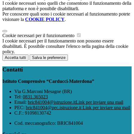
I cookie necessari sono quelli che consentono il funzionamento della
piattaforma e non è possibile disabilitarli.
Per conoscere quali sono i cookie necessari al funzionamento potete
visionare la
COOKIE POLICY
.
Cookie necessari per il funzionamento
I cookie necessari per il funzionamento non possono essere
disabilitati. È possibile consultare l'elenco nella pagina della cookie
policy.
Accetta tutti
Salva le preferenze
Contatti
Istituto Comprensivo “Carducci-Materdona”
Via G.Marconi Mesagne (BR)
Tel:
0831.365023
Email:
bric841004@istruzione.it
Link per inviare una mail
PEC:
bric841004@pec.istruzione.it
Link per inviare una mail
C.F.: 91098130742
Cod. meccanografico: BRIC841004