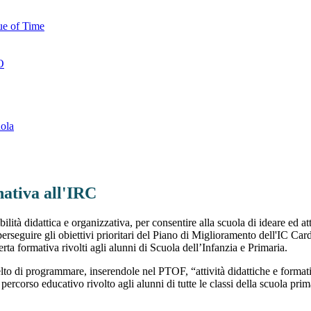
ue of Time
O
uola
nativa all'IRC
ità didattica e organizzativa, per consentire alla scuola di ideare ed at
erseguire gli obiettivi prioritari del Piano di Miglioramento dell'IC 
ta formativa rivolti agli alunni di Scuola dell’Infanzia e Primaria.
elto di programmare, inserendole nel PTOF, “attività didattiche e formativ
ercorso educativo rivolto agli alunni di tutte le classi della scuola prim