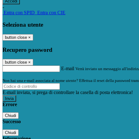
-
Entra con SPID
Entra con CIE
Seleziona utente
button close
×
Recupero password
button close
×
E-mail
Verrà inviato un messaggio all'indirizz
Non hai una e-mail associata al nome utente? Effettua il reset della password tram
E-mail inviata, si prega di controllare la casella di posta elettronica!
Errore
Chiudi
Successo
Chiudi
Informazione