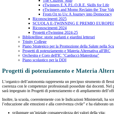
The Citizens' Ship
eTwinners E.X.P.L.O.R.E. Skills for Life
eTwinners and Momo Reclaim the True Val
From Oz to Us: A Journey into Democracy
Riconoscimenti 2025
SCUOLA E-TWINNING E PREMIO EUROPE
Riconoscimenti 2024
Progetti eTwinning 2024-25
Bibliotelling: storie parlanti e giardini letterari
Trinity College
Piano Strategico per la Promozione della Salute nella Sc
Progetti di potenziamento e Materia Alternativa all'IRC
Orchestra e Coro dell'IC "Carducci-Materdona"
Piano scolastico per la DDI
Progetti di potenziamento e Materia Alter
L’organico dell’autonomia rappresenta un precipuo strumento di flessibil
coerenza con le competenze professionali possedute dai docenti. Nel p
sarà impegnato in Progetti di potenziamento e di ampliamento dell’offer
Inoltre, la scuola, coerentemente con le Indicazioni Ministeriali, ha sc
l’educazione alle emozioni e alla convivenza civile” e ha elaborato un p
sviluppare un’iniziale consapevolezza dei valori della vita;