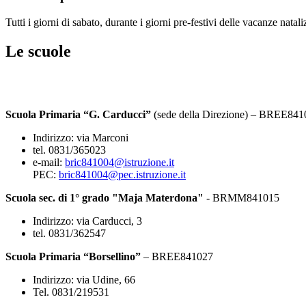
Tutti i giorni di sabato, durante i giorni pre-festivi delle vacanze natali
Le scuole
Scuola Primaria “G. Carducci”
(sede della Direzione) – BREE
Indirizzo: via Marconi
tel. 0831/365023
e-mail:
bric841004@istruzione.it
PEC:
bric841004@pec.istruzione.it
Scuola sec. di 1° grado "Maja Materdona"
- BRMM841015
Indirizzo: via Carducci, 3
tel. 0831/362547
Scuola Primaria “Borsellino”
– BREE841027
Indirizzo: via Udine, 66
Tel. 0831/219531