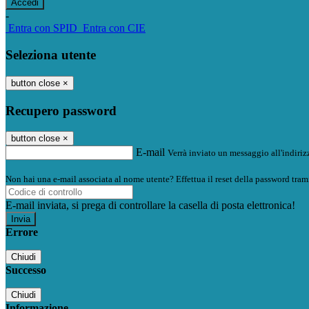
-
Entra con SPID
Entra con CIE
Seleziona utente
button close
×
Recupero password
button close
×
E-mail
Verrà inviato un messaggio all'indirizz
Non hai una e-mail associata al nome utente? Effettua il reset della password tram
E-mail inviata, si prega di controllare la casella di posta elettronica!
Errore
Chiudi
Successo
Chiudi
Informazione