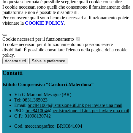
In questa schermata è possibile scegliere quali cookie consentire.
I cookie necessari sono quelli che consentono il funzionamento della
piattaforma e non è possibile disabilitarli.
Per conoscere quali sono i cookie necessari al funzionamento potete
visionare la
COOKIE POLICY
.
Cookie necessari per il funzionamento
I cookie necessari per il funzionamento non possono essere
disabilitati. È possibile consultare l'elenco nella pagina della cookie
policy.
Accetta tutti
Salva le preferenze
Contatti
Istituto Comprensivo “Carducci-Materdona”
Via G.Marconi Mesagne (BR)
Tel:
0831.365023
Email:
bric841004@istruzione.it
Link per inviare una mail
PEC:
bric841004@pec.istruzione.it
Link per inviare una mail
C.F.: 91098130742
Cod. meccanografico: BRIC841004