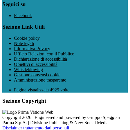
Seguici su
Facebook
Sezione Link Utili
Cookie policy
Note legali
Informativa Privacy
Ufficio Relazioni con il Pubblico
Dichiarazione di accessibilità
Obiettivi di accessibilità
Whistleblowing
Gestione consensi cookie
Amministrazione trasparente
Pagina visualizzata
4929
volte
Sezione Copyright
Copyright 2026 | Engineered and powered by Gruppo Spaggiari
Parma S.p.A. | Divisione Publishing & New Social Media
Disclaimer trattamento dati personali