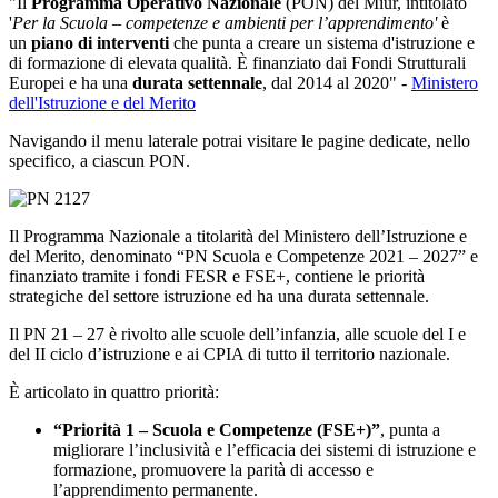
"Il
Programma Operativo Nazionale
(PON) del Miur, intitolato
'
Per la Scuola – competenze e ambienti per l’apprendimento'
è
un
piano di interventi
che punta a creare un sistema d'istruzione e
di formazione di elevata qualità. È finanziato dai Fondi Strutturali
Europei e ha una
durata settennale
, dal 2014 al 2020" -
Ministero
dell'Istruzione e del Merito
Navigando il menu laterale potrai visitare le pagine dedicate, nello
specifico, a ciascun PON.
Il Programma Nazionale a titolarità del Ministero dell’Istruzione e
del Merito, denominato “PN Scuola e Competenze 2021 – 2027” e
finanziato tramite i fondi FESR e FSE+, contiene le priorità
strategiche del settore istruzione ed ha una durata settennale.
Il PN 21 – 27 è rivolto alle scuole dell’infanzia, alle scuole del I e
del II ciclo d’istruzione e ai CPIA di tutto il territorio nazionale.
È articolato in quattro priorità:
“Priorità 1 – Scuola e Competenze (FSE+)”
, punta a
migliorare l’inclusività e l’efficacia dei sistemi di istruzione e
formazione, promuovere la parità di accesso e
l’apprendimento permanente.