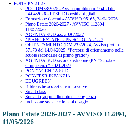
PON e PN 21-27
POC DM38/2026 - Avviso pubblico n. 95450 del
24/04/2026 - FESR Dispositivi digitali
Formazione docenti - AVVISO 95165, 24/04/2026
Piano Estate 2026-2027 - AVVISO 112894,
11/05/2026
AGENDA SUD a.s. 2026/2027
"PIANO ESTATE" - PN SCUOLA 21-27
ORIENTAMENTO (DM 233/2024, Avviso prot. n.
57173 del 14/04/2025, “Percorsi di orientamento nelle
scuole secondarie di primo grado”)
AGENDA SUD seconda edizione (PN "Scuola e
Competenze" 2021-2027
PON "AGENDA SUD"
PON-FESR INFANZIA
EDUGREEN
Biblioteche scolastiche innovative
Smart class
Socialità, apprendimento e accoglienza
Inclusione sociale e lotta al disagio
Piano Estate 2026-2027 - AVVISO 112894,
11/05/2026