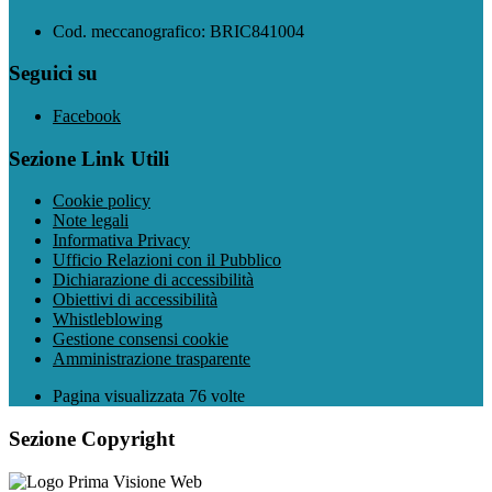
Cod. meccanografico: BRIC841004
Seguici su
Facebook
Sezione Link Utili
Cookie policy
Note legali
Informativa Privacy
Ufficio Relazioni con il Pubblico
Dichiarazione di accessibilità
Obiettivi di accessibilità
Whistleblowing
Gestione consensi cookie
Amministrazione trasparente
Pagina visualizzata
76
volte
Sezione Copyright