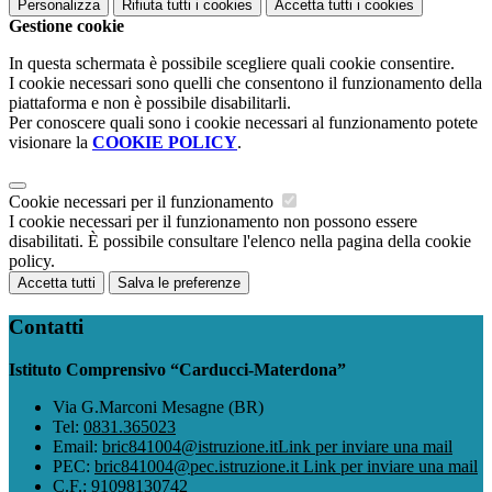
Personalizza
Rifiuta tutti
i cookies
Accetta tutti
i cookies
Gestione cookie
In questa schermata è possibile scegliere quali cookie consentire.
I cookie necessari sono quelli che consentono il funzionamento della
piattaforma e non è possibile disabilitarli.
Per conoscere quali sono i cookie necessari al funzionamento potete
visionare la
COOKIE POLICY
.
Cookie necessari per il funzionamento
I cookie necessari per il funzionamento non possono essere
disabilitati. È possibile consultare l'elenco nella pagina della cookie
policy.
Accetta tutti
Salva le preferenze
Contatti
Istituto Comprensivo “Carducci-Materdona”
Via G.Marconi Mesagne (BR)
Tel:
0831.365023
Email:
bric841004@istruzione.it
Link per inviare una mail
PEC:
bric841004@pec.istruzione.it
Link per inviare una mail
C.F.: 91098130742