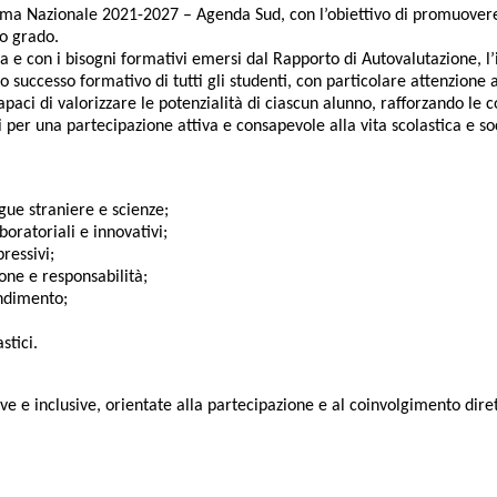
gramma Nazionale 2021-2027 – Agenda Sud, con l’obiettivo di promuove
mo grado.
 e con i bisogni formativi emersi dal Rapporto di Autovalutazione, l’in
 successo formativo di tutti gli studenti, con particolare attenzione agl
 capaci di valorizzare le potenzialità di ciascun alunno, rafforzando le
per una partecipazione attiva e consapevole alla vita scolastica e so
gue straniere e scienze;
oratoriali e innovativi;
ressivi;
one e responsabilità;
endimento;
stici.
e e inclusive, orientate alla partecipazione e al coinvolgimento dirett