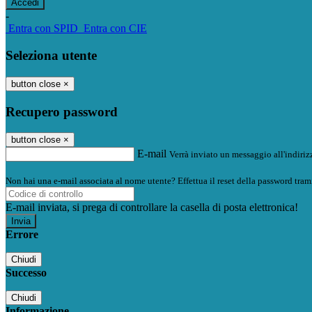
-
Entra con SPID
Entra con CIE
Seleziona utente
button close
×
Recupero password
button close
×
E-mail
Verrà inviato un messaggio all'indirizz
Non hai una e-mail associata al nome utente? Effettua il reset della password tram
E-mail inviata, si prega di controllare la casella di posta elettronica!
Errore
Chiudi
Successo
Chiudi
Informazione