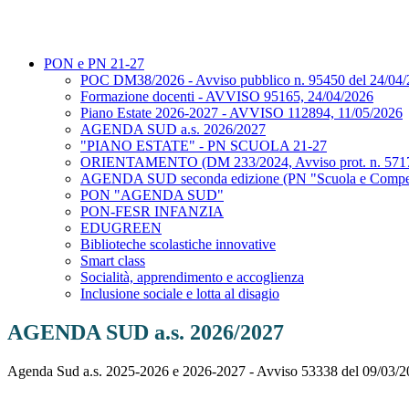
PON e PN 21-27
POC DM38/2026 - Avviso pubblico n. 95450 del 24/04/20
Formazione docenti - AVVISO 95165, 24/04/2026
Piano Estate 2026-2027 - AVVISO 112894, 11/05/2026
AGENDA SUD a.s. 2026/2027
"PIANO ESTATE" - PN SCUOLA 21-27
ORIENTAMENTO (DM 233/2024, Avviso prot. n. 57173 del
AGENDA SUD seconda edizione (PN "Scuola e Compe
PON "AGENDA SUD"
PON-FESR INFANZIA
EDUGREEN
Biblioteche scolastiche innovative
Smart class
Socialità, apprendimento e accoglienza
Inclusione sociale e lotta al disagio
AGENDA SUD a.s. 2026/2027
Agenda Sud a.s. 2025-2026 e 2026-2027 - Avviso 53338 del 09/03/