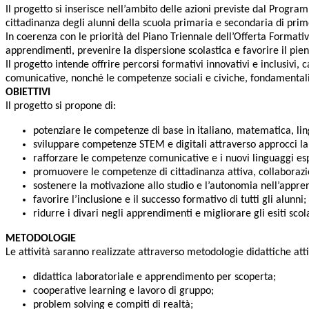
Il progetto si inserisce nell’ambito delle azioni previste dal Pro
cittadinanza degli alunni della scuola primaria e secondaria di pri
In coerenza con le priorità del Piano Triennale dell’Offerta Formativa
apprendimenti, prevenire la dispersione scolastica e favorire il pieno
Il progetto intende offrire percorsi formativi innovativi e inclusivi,
comunicative, nonché le competenze sociali e civiche, fondamentali 
OBIETTIVI
Il progetto si propone di:
potenziare le competenze di base in italiano, matematica, lin
sviluppare competenze STEM e digitali attraverso approcci lab
rafforzare le competenze comunicative e i nuovi linguaggi esp
promuovere le competenze di cittadinanza attiva, collaborazi
sostenere la motivazione allo studio e l’autonomia nell’appr
favorire l’inclusione e il successo formativo di tutti gli alunni;
ridurre i divari negli apprendimenti e migliorare gli esiti scola
METODOLOGIE
Le attività saranno realizzate attraverso metodologie didattiche attiv
didattica laboratoriale e apprendimento per scoperta;
cooperative learning e lavoro di gruppo;
problem solving e compiti di realtà;