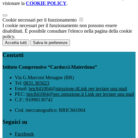
visionare la
COOKIE POLICY
.
Cookie necessari per il funzionamento
I cookie necessari per il funzionamento non possono essere
disabilitati. È possibile consultare l'elenco nella pagina della cookie
policy.
Accetta tutti
Salva le preferenze
Contatti
Istituto Comprensivo “Carducci-Materdona”
Via G.Marconi Mesagne (BR)
Tel:
0831.365023
Email:
bric841004@istruzione.it
Link per inviare una mail
PEC:
bric841004@pec.istruzione.it
Link per inviare una mail
C.F.: 91098130742
Cod. meccanografico: BRIC841004
Seguici su
Facebook