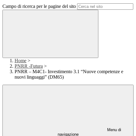
Campo di ricerca per le pagine del sito
Home
>
PNRR -Futura
>
PNRR – M4C1- Investimento 3.1 “Nuove competenze e
nuovi linguaggi” (DM65)
Menu di
navigazione