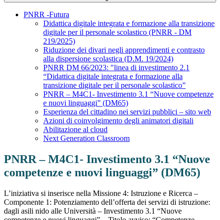
PNRR -Futura
Didattica digitale integrata e formazione alla transizione
digitale per il personale scolastico (PNRR - DM
219/2025)
Riduzione dei divari negli apprendimenti e contrasto
alla dispersione scolastica (D.M. 19/2024)
PNRR DM 66/2023: "linea di investimento 2.1
“Didattica digitale integrata e formazione alla
transizione digitale per il personale scolastico”
PNRR – M4C1- Investimento 3.1 “Nuove competenze
e nuovi linguaggi” (DM65)
Esperienza del cittadino nei servizi pubblici – sito web
Azioni di coinvolgimento degli animatori digitali
Abilitazione al cloud
Next Generation Classroom
PNRR – M4C1- Investimento 3.1 “Nuove
competenze e nuovi linguaggi” (DM65)
L’iniziativa si inserisce nella Missione 4: Istruzione e Ricerca –
Componente 1: Potenziamento dell’offerta dei servizi di istruzione:
dagli asili nido alle Università – Investimento 3.1 “Nuove
competenze e nuovi linguaggi” – Titolo avviso: “Competenze