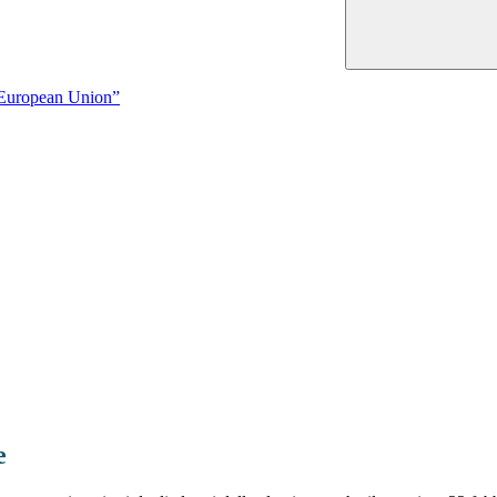
European Union”
e