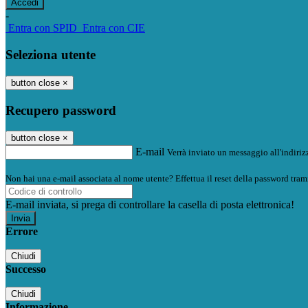
-
Entra con SPID
Entra con CIE
Seleziona utente
button close
×
Recupero password
button close
×
E-mail
Verrà inviato un messaggio all'indirizz
Non hai una e-mail associata al nome utente? Effettua il reset della password tram
E-mail inviata, si prega di controllare la casella di posta elettronica!
Errore
Chiudi
Successo
Chiudi
Informazione