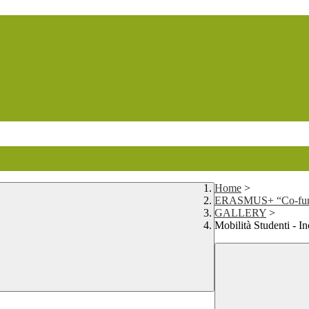
Home
>
ERASMUS+ “Co-funde
GALLERY
>
Mobilità Studenti - In