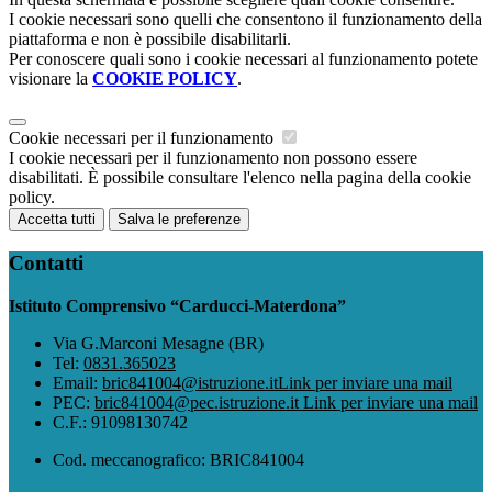
I cookie necessari sono quelli che consentono il funzionamento della
piattaforma e non è possibile disabilitarli.
Per conoscere quali sono i cookie necessari al funzionamento potete
visionare la
COOKIE POLICY
.
Cookie necessari per il funzionamento
I cookie necessari per il funzionamento non possono essere
disabilitati. È possibile consultare l'elenco nella pagina della cookie
policy.
Accetta tutti
Salva le preferenze
Contatti
Istituto Comprensivo “Carducci-Materdona”
Via G.Marconi Mesagne (BR)
Tel:
0831.365023
Email:
bric841004@istruzione.it
Link per inviare una mail
PEC:
bric841004@pec.istruzione.it
Link per inviare una mail
C.F.: 91098130742
Cod. meccanografico: BRIC841004