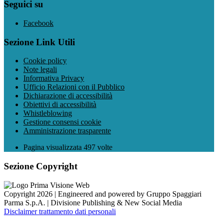
Seguici su
Facebook
Sezione Link Utili
Cookie policy
Note legali
Informativa Privacy
Ufficio Relazioni con il Pubblico
Dichiarazione di accessibilità
Obiettivi di accessibilità
Whistleblowing
Gestione consensi cookie
Amministrazione trasparente
Pagina visualizzata
497
volte
Sezione Copyright
Copyright 2026 | Engineered and powered by Gruppo Spaggiari
Parma S.p.A. | Divisione Publishing & New Social Media
Disclaimer trattamento dati personali