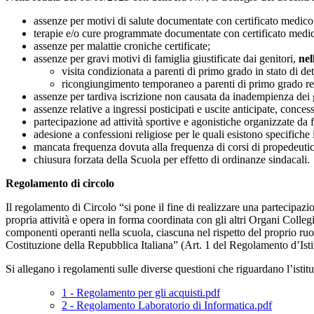
assenze per motivi di salute documentate con certificato medico
terapie e/o cure programmate documentate con certificato medi
assenze per malattie croniche certificate;
assenze per gravi motivi di famiglia giustificate dai genitori,
nel
visita condizionata a parenti di primo grado in stato di de
ricongiungimento temporaneo a parenti di primo grado resi
assenze per tardiva iscrizione non causata da inadempienza dei gen
assenze relative a ingressi posticipati e uscite anticipate, concess
partecipazione ad attività sportive e agonistiche organizzate da
adesione a confessioni religiose per le quali esistono specifiche 
mancata frequenza dovuta alla frequenza di corsi di propedeuti
chiusura forzata della Scuola per effetto di ordinanze sindacali.
Regolamento di circolo
Il regolamento di Circolo “si pone il fine di realizzare una partecipaz
propria attività e opera in forma coordinata con gli altri Organi Colleg
componenti operanti nella scuola, ciascuna nel rispetto del proprio ruo
Costituzione della Repubblica Italiana” (Art. 1 del Regolamento d’Isti
Si allegano i regolamenti sulle diverse questioni che riguardano l’istitu
1 - Regolamento per gli acquisti.pdf
2 - Regolamento Laboratorio di Informatica.pdf