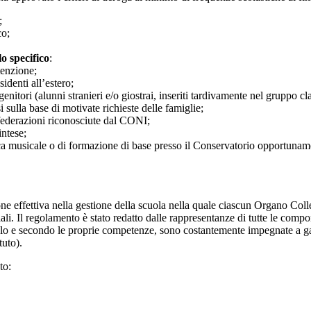
;
co;
lo specifico
:
tenzione;
denti all’estero;
itori (alunni stranieri e/o giostrai, inseriti tardivamente nel gruppo cla
i sulla base di motivate richieste delle famiglie;
 federazioni riconosciute dal CONI;
intese;
ca musicale o di formazione di base presso il Conservatorio opportuna
ione effettiva nella gestione della scuola nella quale ciascun Organo Coll
iali. Il regolamento è stato redatto dalle rappresentanze di tutte le comp
lo e secondo le proprie competenze, sono costantemente impegnate a garant
tuto).
to: