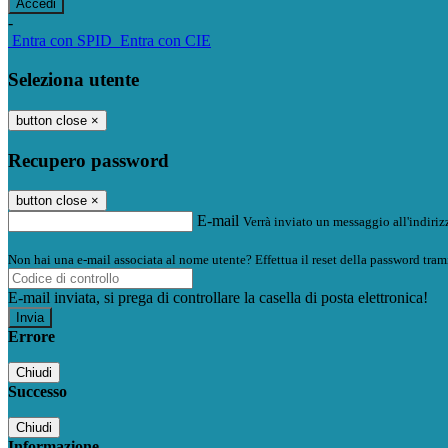
-
Entra con SPID
Entra con CIE
Seleziona utente
button close
×
Recupero password
button close
×
E-mail
Verrà inviato un messaggio all'indirizz
Non hai una e-mail associata al nome utente? Effettua il reset della password tram
E-mail inviata, si prega di controllare la casella di posta elettronica!
Errore
Chiudi
Successo
Chiudi
Informazione