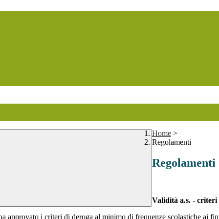
Home
>
Regolamenti
Regolamenti
Validità a.s. - criter
a approvato i criteri di deroga al minimo di frequenze scolastiche ai fin