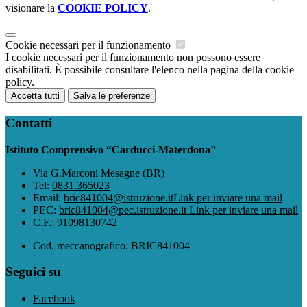
visionare la
COOKIE POLICY
.
Cookie necessari per il funzionamento
I cookie necessari per il funzionamento non possono essere
disabilitati. È possibile consultare l'elenco nella pagina della cookie
policy.
Accetta tutti
Salva le preferenze
Contatti
Istituto Comprensivo “Carducci-Materdona”
Via G.Marconi Mesagne (BR)
Tel:
0831.365023
Email:
bric841004@istruzione.it
Link per inviare una mail
PEC:
bric841004@pec.istruzione.it
Link per inviare una mail
C.F.: 91098130742
Cod. meccanografico: BRIC841004
Seguici su
Facebook