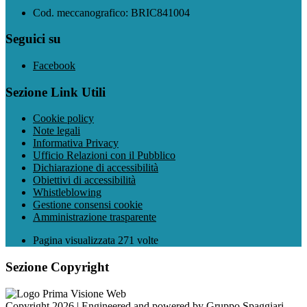
Cod. meccanografico: BRIC841004
Seguici su
Facebook
Sezione Link Utili
Cookie policy
Note legali
Informativa Privacy
Ufficio Relazioni con il Pubblico
Dichiarazione di accessibilità
Obiettivi di accessibilità
Whistleblowing
Gestione consensi cookie
Amministrazione trasparente
Pagina visualizzata
271
volte
Sezione Copyright
Copyright 2026 | Engineered and powered by Gruppo Spaggiari