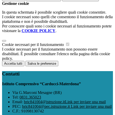
Gestione cookie
In questa schermata è possibile scegliere quali cookie consentire.
I cookie necessari sono quelli che consentono il funzionamento della
piattaforma e non è possibile disabilitarli.
Per conoscere quali sono i cookie necessari al funzionamento potete
visionare la
COOKIE POLICY
.
Cookie necessari per il funzionamento
I cookie necessari per il funzionamento non possono essere
disabilitati. È possibile consultare l'elenco nella pagina della cookie
policy.
Accetta tutti
Salva le preferenze
Contatti
Istituto Comprensivo “Carducci-Materdona”
Via G.Marconi Mesagne (BR)
Tel:
0831.365023
Email:
bric841004@istruzione.it
Link per inviare una mail
PEC:
bric841004@pec.istruzione.it
Link per inviare una mail
C.F.: 91098130742