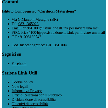
Contatti
Istituto Comprensivo “Carducci-Materdona”
Via G.Marconi Mesagne (BR)
Tel:
0831.365023
Email:
bric841004@istruzione.it
Link per inviare una mail
PEC:
bric841004@pec.istruzione.it
Link per inviare una mail
C.F.: 91098130742
Cod. meccanografico: BRIC841004
Seguici su
Facebook
Sezione Link Utili
Cookie policy
Note legali
Informativa Privacy
Ufficio Relazioni con il Pubblico
Dichiarazione di accessibilità
Obiettivi di accessibilità