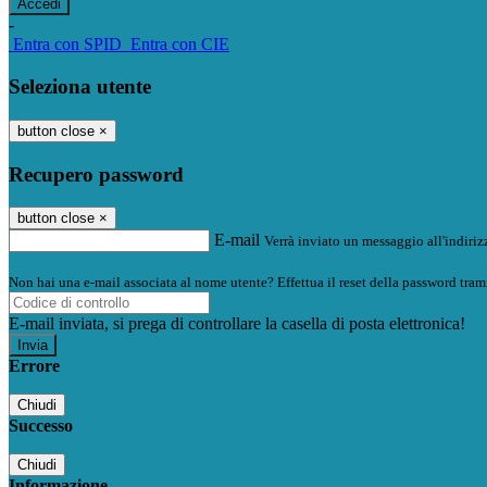
-
Entra con SPID
Entra con CIE
Seleziona utente
button close
×
Recupero password
button close
×
E-mail
Verrà inviato un messaggio all'indirizz
Non hai una e-mail associata al nome utente? Effettua il reset della password tram
E-mail inviata, si prega di controllare la casella di posta elettronica!
Errore
Chiudi
Successo
Chiudi
Informazione