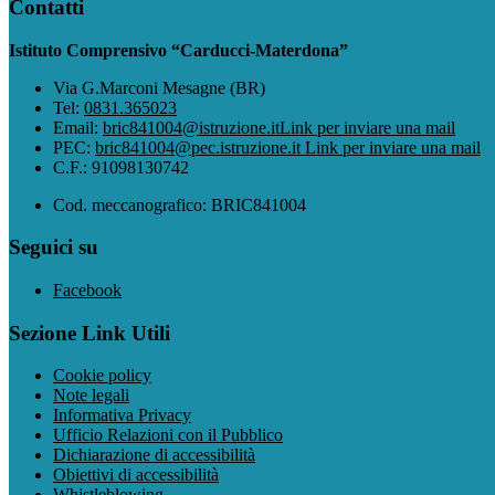
Contatti
Istituto Comprensivo “Carducci-Materdona”
Via G.Marconi Mesagne (BR)
Tel:
0831.365023
Email:
bric841004@istruzione.it
Link per inviare una mail
PEC:
bric841004@pec.istruzione.it
Link per inviare una mail
C.F.: 91098130742
Cod. meccanografico: BRIC841004
Seguici su
Facebook
Sezione Link Utili
Cookie policy
Note legali
Informativa Privacy
Ufficio Relazioni con il Pubblico
Dichiarazione di accessibilità
Obiettivi di accessibilità
Whistleblowing