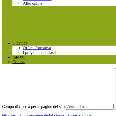
Albo online
Didattica
Offerta formativa
I progetti delle classi
Info utili
Contatti
Campo di ricerca per le pagine del sito
https://iscrizioni.mesagne.dedalo.top/iscrizioni_start.asp